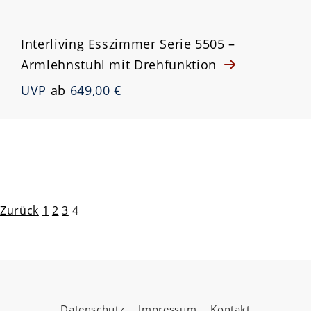
Interliving Esszimmer Serie 5505 –
Armlehnstuhl mit Drehfunktion
UVP
ab
649,00 €
Seitennummerierung
Zurück
1
2
3
4
der
Beiträge
Datenschutz
Impressum
Kontakt