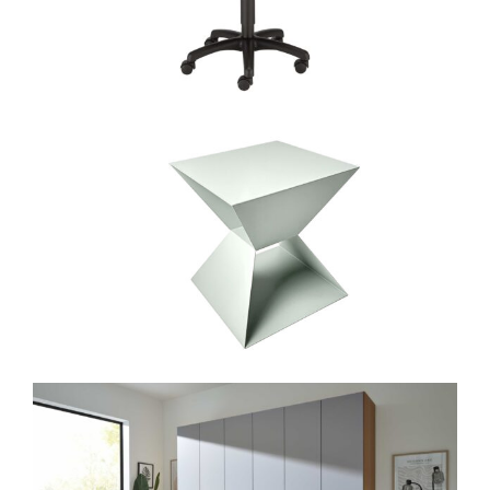
sichern! Dieser hochwertige
Ausstellungsschrank
ist
als
Einzelstück nur vor Ort bei Möbel
Weber erhältlich
– schnell sein
lohnt sich!
Artikelnummer: 00027062