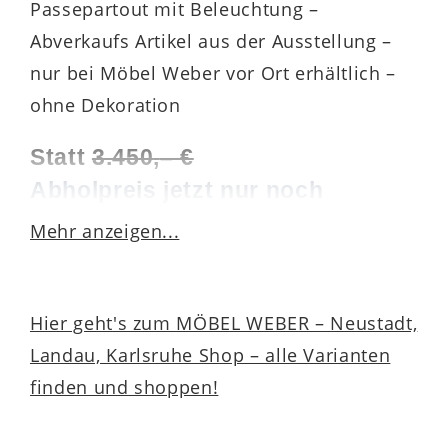
Passepartout mit Beleuchtung –
Abverkaufs Artikel aus der Ausstellung –
nur bei Möbel Weber vor Ort erhältlich –
ohne Dekoration
Statt
3.450
,
– €
Abholpreis jetzt nur noch
2.799,– €
Mehr anzeigen...
Hochwertiger Kleiderschrank im
modernen Design
– Entdecken
Hier geht's zum MÖBEL WEBER – Neustadt,
Sie den
Interliving Schrank 1207,
Landau, Karlsruhe Shop – alle Varianten
ein stilvoller und hochwertiger
finden und shoppen!
Kleiderschran. Mit seinem
eleganten Lack Manhattan-Finish