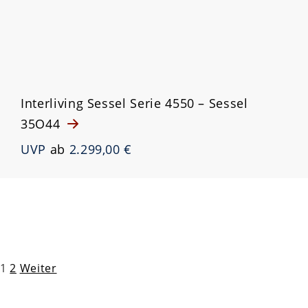
Interliving Sessel Serie 4550 – Sessel
35O44
UVP
ab
2.299,00 €
Seitennummerierung
1
2
Weiter
der
Beiträge