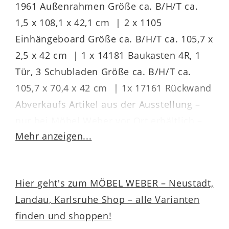
1961 Außenrahmen Größe ca. B/H/T ca.
1,5 x 108,1 x 42,1 cm | 2 x 1105
Einhängeboard Größe ca. B/H/T ca. 105,7 x
2,5 x 42 cm | 1 x 14181 Baukasten 4R, 1
Tür, 3 Schubladen Größe ca. B/H/T ca.
105,7 x 70,4 x 42 cm | 1x 17161 Rückwand
Abverkaufs Artikel aus der Ausstellung –
nur bei Möbel Weber vor Ort erhältlich –
Mehr anzeigen...
ohne Dekoration
Statt
1979
,
– €
Abholpreis jetzt nur noch
Hier geht's zum MÖBEL WEBER – Neustadt,
1149,– €
Landau, Karlsruhe Shop – alle Varianten
finden und shoppen!
Entdecken Sie das
Sideboard