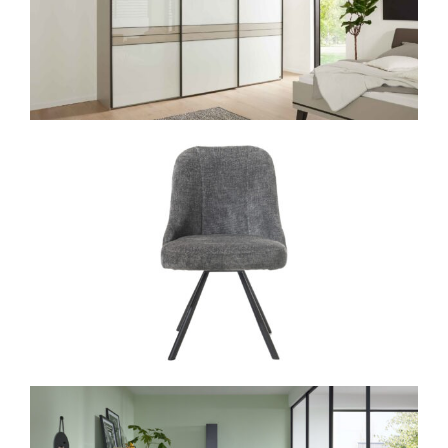
2 Einhängeborde
(Modell: 1105) –
B/H/T: ca. 105,7 x 2,5 x 42 cm
1 Baukasten mit 1 Tür und 3
Schubladen
(Modell: 14181) –
B/H/T: ca. 105,7 x 70,4 x 42 cm
1 Rückwand
(Modell: 17161)
Dieses
Ausstellungsstück
ist
exklusiv im
Möbelhaus Weber vor
Ort
erhältlich. Sichern Sie sich
diesen hochwertigen
Designklassiker zum reduzierten
Preis – nur solange der Vorrat
reicht!