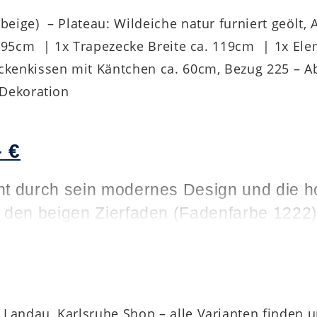
beige) – Plateau: Wildeiche natur furniert geölt,
. 195cm | 1x Trapezecke Breite ca. 119cm | 1x El
kenkissen mit Käntchen ca. 60cm, Bezug 225 – Abv
 Dekoration
 €
ht durch sein modernes Design und die h
 den beigen Zierfaden (Fadenfarbe 1222) 
ölt, während die
polierten Alu-Schwertkuf
ihen.
Landau, Karlsruhe Shop – alle Varianten finden 