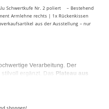
 Alu Schwertkufe Nr. 2 poliert – Bestehend
ement Armlehne rechts | 1x Rückenkissen
erkaufsartikel aus der Ausstellung – nur
ochwertige Verarbeitung. Der
stilvoll ergänzt. Das
Plateau aus
en (Nr. 2)
dem Sofa einen
und shoppen!