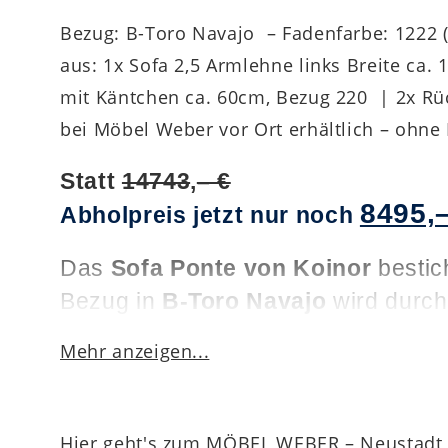
Bezug: B-Toro Navajo – Fadenfarbe: 1222 (
aus: 1x Sofa 2,5 Armlehne links Breite ca
mit Käntchen ca. 60cm, Bezug 220 | 2x Rüc
bei Möbel Weber vor Ort erhältlich – ohne
Statt
14743
,
– €
8495,–
Abholpreis jetzt nur noch
Das
Sofa Ponte von Koinor
bestic
Bezug in
B-Toro Navajo
wird durch
Wildeiche natur
ist furniert und ge
Mehr anzeigen...
eleganten und zeitlosen Look verle
Bestandteile und Maße:
Hier geht's zum MÖBEL WEBER – Neustadt, 