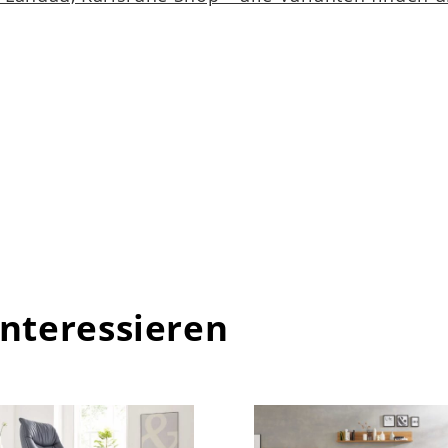
ks – Breite ca. 195 cm
. 60 cm) – Bezug 220
. 60 cm) – Bezug 225
 im
Möbelhaus Weber
vor Ort erhältlich. 
interessieren