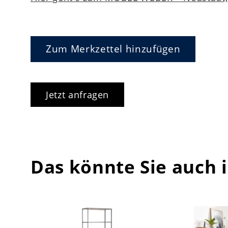
1x 2,5-Sitzer Sofa
mit Armlehne lin
1x Trapezecke
– Breite ca. 119 cm
1x Element
mit Armlehne rechts
Zum Merkzettel hinzufügen
1x Rückenkissen
mit Käntchen (ca
2x Rückenkissen
mit Käntchen (ca
Jetzt anfragen
Dieses
Ausstellungsstück
ist nur
Einzelstück
.
Artikelnummer: 00235099
Das könnte Sie auch 