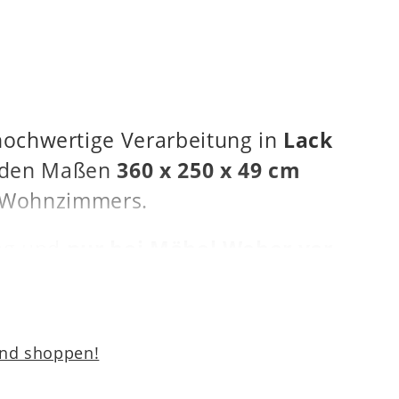
hochwertige Verarbeitung in
Lack
it den Maßen
360 x 250 x 49 cm
es Wohnzimmers.
ng und
nur bei Möbel Weber vor
n Preis zu erwerben und Ihr
und shoppen!