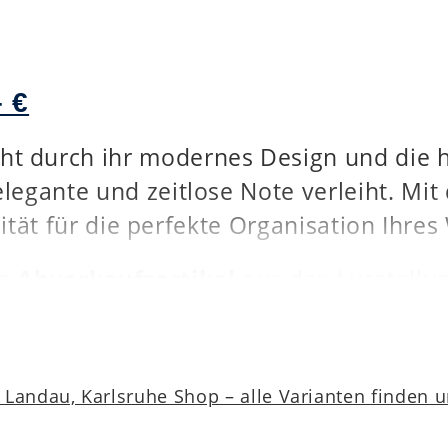
 €
ht durch ihr modernes Design und die 
legante und zeitlose Note verleiht. M
alität für die perfekte Organisation Ihr
in
Abverkaufsartikel
aus der Ausstellu
Wohnwand Vancouver zu einem attraktive
Landau, Karlsruhe Shop – alle Varianten finden 