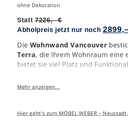
ohne Dekoration
Statt
7226,– €
2899,–
Abholpreis jetzt nur noch
Die
Wohnwand Vancouver
bestic
Terra
, die Ihrem Wohnraum eine e
bietet sie viel Platz und Funktion
Dieses exklusive Möbelstück ist e
Mehr anzeigen...
Ort erhältlich
.
Nutzen Sie die Gelegenheit, die 
Zuhause stilvoll zu gestalten.
Hier geht's zum MÖBEL WEBER – Neustadt, 
Artikelnummer: 00452028