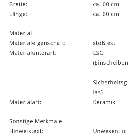
Breite:
ca. 60 cm
Seine
zeitlose Optik
passt zu
Länge:
ca. 60 cm
verschiedenen Einrichtungsstilen und
verleiht Ihrem Zuhause einen Hauch von
Material
Eleganz.
Materialeigenschaft:
stoßfest
Materialunterart:
ESG
(Einscheiben
Entdecken Sie den
Couchtisch Buena
-
Vista
– ein Must-have für jeden
Sicherheitsg
anspruchsvollen Einrichtungsstil und
las)
lassen Sie sich von dem edlen Design
Materialart:
Keramik
begeistern.
Sonstige Merkmale
Hinweistext:
Unwesentlic