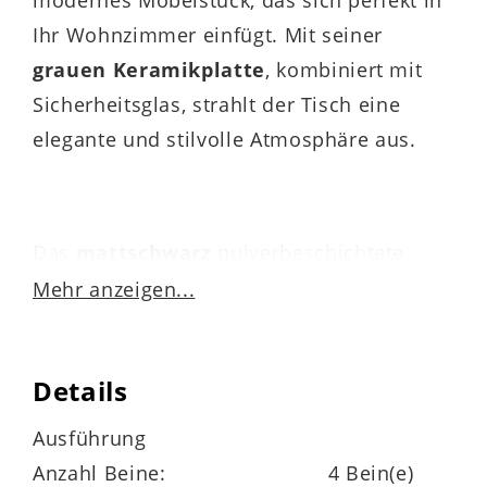
modernes Möbelstück, das sich perfekt in
Ihr Wohnzimmer einfügt. Mit seiner
grauen Keramikplatte
, kombiniert mit
Sicherheitsglas, strahlt der Tisch eine
elegante und stilvolle Atmosphäre aus.
Das
mattschwarz
pulverbeschichtete
Metallgestell
verleiht dem Sofatisch nicht
Mehr anzeigen...
nur Stabilität, sondern auch einen Hauch
von Industriecharme. Das Gestell wurde
Details
sorgfältig konstruiert, um eine maximale
Belastbarkeit
von bis zu
10 kg
zu
Ausführung
gewährleisten.
Anzahl Beine:
4 Bein(e)