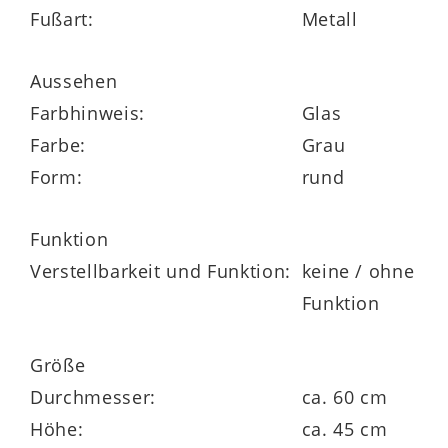
Fußart:
Metall
Mit einem
Durchmesser
von ca.
60 cm
Aussehen
bietet der Wohnzimmertisch genügend
Farbhinweis:
Glas
Platz für Ihre Lieblingsdekorationen oder
Farbe:
Grau
Ablagefläche für Bücher und Zeitschriften.
Form:
rund
Die
Höhe
des Tisches beträgt ca.
45 cm
,
Funktion
was eine bequeme Erreichbarkeit
Verstellbarkeit und Funktion:
keine / ohne
ermöglicht, ohne den Raum optisch zu
Funktion
überladen.
Größe
Durchmesser:
ca. 60 cm
Dieser Sofatisch ist nicht nur praktisch,
Höhe:
ca. 45 cm
sondern auch ästhetisch ansprechend.