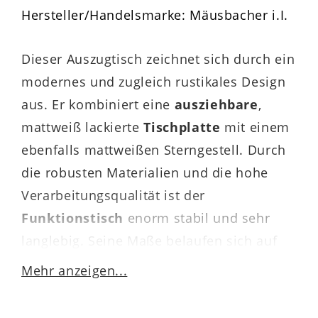
Hersteller/Handelsmarke: Mäusbacher i.I.
Dieser Auszugtisch zeichnet sich durch ein
modernes und zugleich rustikales Design
aus. Er kombiniert eine
ausziehbare
,
mattweiß lackierte
Tischplatte
mit einem
ebenfalls mattweißen Sterngestell. Durch
die robusten Materialien und die hohe
Verarbeitungsqualität ist der
Funktionstisch
enorm stabil und sehr
langlebig. Seine Maße belaufen sich auf
ca. 130 – 170 x 75 x 130 cm (LxHxT).
Mehr anzeigen...
Demnach können hier bis zu 6 Personen
bequem zusammen essen.