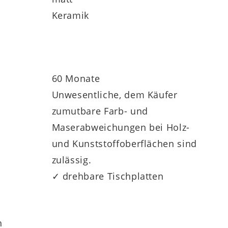
Keramik
al an deinen Einrichtungsstil anpassen. Du
h genau zu deinem Wohnkonzept passt –
60 Monate
Unwesentliche, dem Käufer
zumutbare Farb- und
Maserabweichungen bei Holz-
ochwertige Materialien und langlebige
und Kunststoffoberflächen sind
Design und Funktion auf höchstem Niveau,
zulässig.
✓ drehbare Tischplatten
h