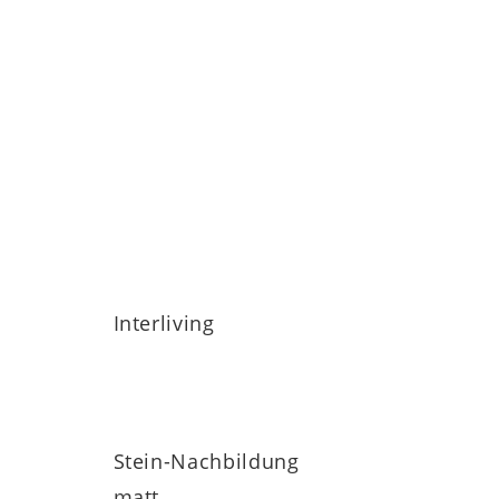
nlich edle, zeitlose Optik. Die feine
flegeleicht, robust und alltagstauglich
irkung, die dem Tisch Leichtigkeit und
tücke
runden das Design harmonisch ab
Interliving
e 3 mm starke Keramikplatte ist auf eine 10
ntiert.
Beide Platten sind schwenkbar
,
ite des Couchtischs von ca. 88 cm bis
ch der Tisch perfekt an unterschiedlich
Stein-Nachbildung
matt