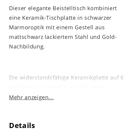
Dieser elegante Beistelltisch kombiniert
eine Keramik-Tischplatte in schwarzer
Marmoroptik mit einem Gestell aus
mattschwarz lackiertem Stahl und Gold-
Nachbildung.
Die widerstandsfähige Keramikplatte auf 6
mm Glas ist sowohl kratz- als auch
stoßfest, was für eine lange Lebensdauer
Mehr anzeigen...
sorgt.
Mit ca. 59 cm Durchmesser und ca. 45 cm
Details
Höhe macht der Couchtisch auch vor