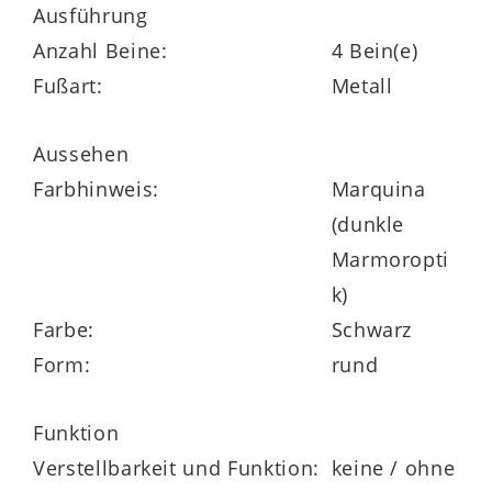
Ausführung
Garnituren mit niedriger Sitzhöhe eine
Anzahl Beine:
4 Bein(e)
gute Figur.
Fußart:
Metall
Die Tischplatten sind in elf verschiedenen
Ausführungen und drei Größen erhältlich,
Aussehen
sodass sie sich perfekt an Ihre
Farbhinweis:
Marquina
Bedürfnisse anpassen lässt.
(dunkle
Marmoropti
Der Hersteller gewährt zudem eine
k)
Herstellergarantie von fünf Jahren.
Farbe:
Schwarz
Form:
rund
Dieser Coffe Table ist die perfekte
Ergänzung für jedes moderne Zuhause
Funktion
und bietet sowohl Funktionalität als auch
Verstellbarkeit und Funktion:
keine / ohne
ästhetischen Reiz.