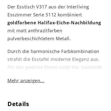
Der Esstisch V317 aus der Interliving
Esszimmer Serie 5112 kombiniert
goldfarbene Halifax-Eiche-Nachbildung
mit matt anthrazitfarben
pulverbeschichtetem Metall.
Durch die harmonische Farbkombination
strahlt die Esstafel moderne Eleganz aus.
Für das gewisse Etwas sorgt das markante
X-Design des robusten Gestells.
Mehr anzeigen...
Die
Maße
des attraktiven
Esszimmertisches belaufen sich auf ca.
Details
100 x 75 x 220 cm (BxHxL). Damit ist er für