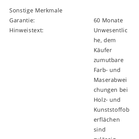
Konstruktion für Standfestigkeit sorgt.
Sonstige Merkmale
Schmale, weich gepolsterte Armlehnen
Garantie:
60 Monate
integrieren sich harmonisch in das Design
Hinweistext:
Unwesentlic
und unterstützen bequemes Sitzen.
he, dem
Käufer
zumutbare
180°-Drehfunktion mit
Farb- und
Rückholmechanismus – Beweglichkeit
Maserabwei
inklusive
chungen bei
Holz- und
Die integrierte
Drehfunktion
erlaubt es,
Kunststoffob
den Stuhl um 180 Grad zu drehen – perfekt
erflächen
für lebendige Tischrunden und flexible
sind
Alltagsmomente. Optional sorgt der