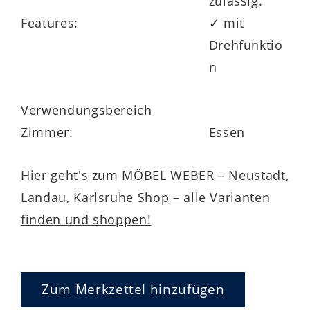
zulässig.
Rückholmechanismus
dafür, dass die
Features:
✓ mit
Sitzschale automatisch in ihre
Drehfunktio
Ausgangsposition zurückkehrt – ganz ohne
n
Kraftaufwand. Das sorgt nicht nur für
zusätzlichen Komfort, sondern auch für
Verwendungsbereich
ein stets ordentliches Gesamtbild.
Zimmer:
Essen
Hier geht's zum MÖBEL WEBER – Neustadt,
Landau, Karlsruhe Shop – alle Varianten
finden und shoppen!
Planungstipps für stilvolle
Esszimmerkonzepte
Zum Merkzettel hinzufügen
Der
Vive Donna V39 aus der Interliving