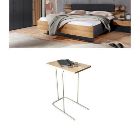
Fünf Tischplattenformen
: rechteckig,
oval, bootsförmig, organisch, rund
Materialwahl: Massivholz
oder
DEKTON®
So gestalten Sie ein Esszimmer, das
sowohl optisch als auch funktional Ihren
Vorstellungen entspricht.