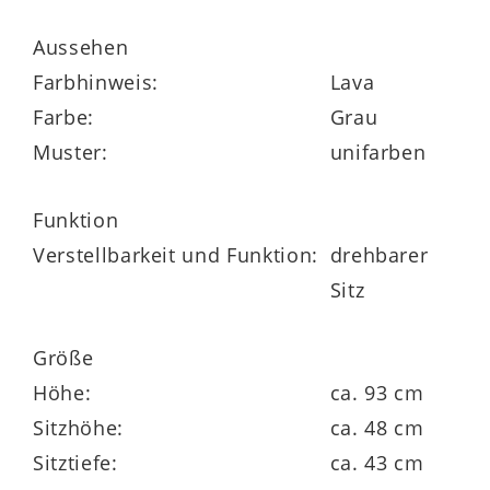
einem stilvollen Highlight in jeder
Einrichtung.
Aussehen
Farbhinweis:
Lava
Farbe:
Grau
Mit
Maßen von ca. 62 x 93 x 62 cm
Muster:
unifarben
(BxHxT)
, einer
Sitzhöhe von ca. 48 cm
,
Funktion
Armlehnhöhe von ca. 68 cm
und einer
Verstellbarkeit und Funktion:
drehbarer
Sitztiefe von ca. 43 cm
bietet der Stuhl
Sitz
optimale Ergonomie und ausreichend
Platz für komfortables Sitzen – ob beim
Größe
Dinner oder im Alltag.
Höhe:
ca. 93 cm
Sitzhöhe:
ca. 48 cm
Sitztiefe:
ca. 43 cm