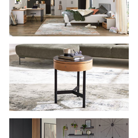
Gestaltungsfreiheit mit System –
ganz nach Ihrem Geschmack
Die
Interliving Esszimmer Serie 5115
bietet eine breite Vielfalt an
Gestaltungsmöglichkeiten:
Stuhlmodelle mit und ohne
Drehfunktion
Bezüge in Leder, Stoff oder Materialmix
Verschiedene Gestellvarianten
aus
Metall oder Holz