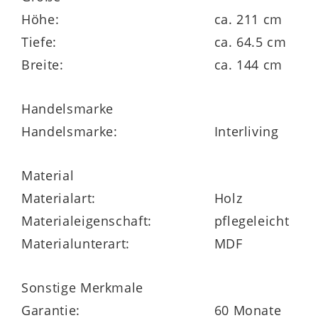
Dank der Türdämpfung öffnet und schließt
Höhe:
ca. 211 cm
der Schrank angenehm leise. Und falls du
Tiefe:
ca. 64.5 cm
es lieber anders herum möchtest: Der
Breite:
ca. 144 cm
Spiegel ist auch auf der rechten Tür
Handelsmarke
erhältlich.
Handelsmarke:
Interliving
Material
Die Interliving Jugendzimmer Serie 1701
Materialart:
Holz
überzeugt mit hochwertiger Verarbeitung,
Materialeigenschaft:
pflegeleicht
vielen Planungsoptionen und sogar der
Materialunterart:
MDF
Möglichkeit für Sonderanfertigungen. Für
deine Sicherheit gibt es wie gewohnt
5
Sonstige Merkmale
Jahre Herstellergarantie
.
Garantie:
60 Monate