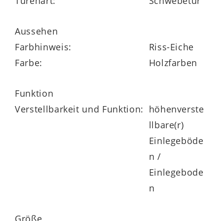
Türenart:
Schwebetür
Mit ca.
144 x 211 x 65 cm (B/LxHxT)
bietet
der Kleiderschrank reichlich Stauraum für
Aussehen
Kleidung, Accessoires und vieles, was im
Farbhinweis:
Riss-Eiche
Jugendzimmer seinen festen Platz braucht.
Farbe:
Holzfarben
Hinter den beiden leichtgängigen
Schwebetüren – eine davon verspiegelt –
Funktion
findest du
vier Holz-Einlegeböden und
Verstellbarkeit und Funktion:
höhenverste
zwei Kleiderstangen
. So kannst du T-
llbare(r)
Shirts, Pullover, Hosen oder Bettwäsche
Einlegeböde
ordentlich gefaltet ablegen, während
n /
Jacken, Kleider oder Hemden bequem
Einlegebode
hängen.
n
Größe