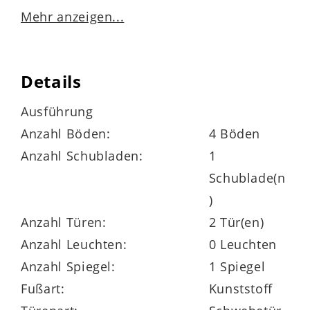
einer anthrazitfarbenen Schiefer-
Mehr anzeigen...
Nachbildung
und bringt damit einen
modernen, zugleich einladenden Look ins
Jugendzimmer. Die natürliche Holzoptik
Details
sorgt für ein wohnliches Flair, während die
Ausführung
dunklen Akzente einen eleganten Kontrast
Anzahl Böden:
4 Böden
setzen. Die anthrazitfarbenen Griffleisten
Anzahl Schubladen:
1
greifen das Design stimmig auf und
Schublade(n
runden den Schrank stilvoll ab.
)
Anzahl Türen:
2 Tür(en)
Anzahl Leuchten:
0 Leuchten
Viel Platz und eine durchdachte
Anzahl Spiegel:
1 Spiegel
Innenaufteilung
Fußart:
Kunststoff