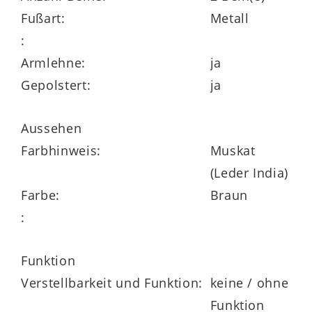
Wellenunterfederung gepolstert
Fußart:
Metall
:
mit einem filigranen Metall-Haarnadel
Armlehne:
ja
Rundrohrgestell
Gepolstert:
ja
Aussehen
Abmessungen
ca. 57 x 90 x 68 cm (BxHxT)
Farbhinweis:
Muskat
(Leder India)
Sitzhöhe ca. 49 cm, Sitztiefe ca. 45 cm
Farbe:
Braun
:
Das ist besonders:
Funktion
Verstellbarkeit und Funktion:
keine / ohne
nach Wunsch zusammenstellen –
Funktion
unzählige Variationsmöglichkeiten für