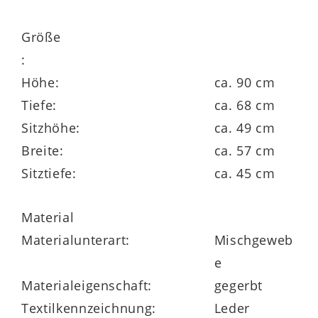
Sitzmöbel und Tische
Größe
große Stoff- und Ledervielfalt, mit und
:
ohne Kontrastnaht
Höhe:
ca. 90 cm
Tiefe:
ca. 68 cm
klimaschonend in Deutschland produziert
Sitzhöhe:
ca. 49 cm
und mit dem Gütesiegel Goldenes M
Breite:
ca. 57 cm
ausgezeichnet
Sitztiefe:
ca. 45 cm
Material
Materialunterart:
Mischgeweb
e
Materialeigenschaft:
gegerbt
Textilkennzeichnung:
Leder