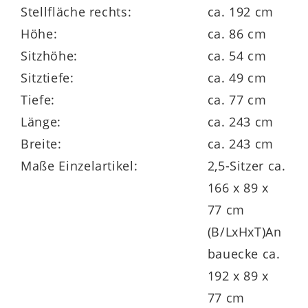
Das ist besonders:
Stellfläche rechts:
ca. 192 cm
Höhe:
ca. 86 cm
nach Wunsch kombinierbar – aus zwei
Sitzhöhe:
ca. 54 cm
Fußvarianten und vielen Einzeltypen
Sitztiefe:
ca. 49 cm
wählen, passende Stühle und Tisch
Tiefe:
ca. 77 cm
ergänzen
Länge:
ca. 243 cm
viele Stoff- und Ledervarianten – mit und
Breite:
ca. 243 cm
ohne Kontrastnaht
Maße Einzelartikel:
2,5-Sitzer ca.
166 x 89 x
klimaschonend in Deutschland produziert
77 cm
und mit dem Gütesiegel Goldenes M
(B/LxHxT)An
ausgezeichnet
bauecke ca.
192 x 89 x
77 cm