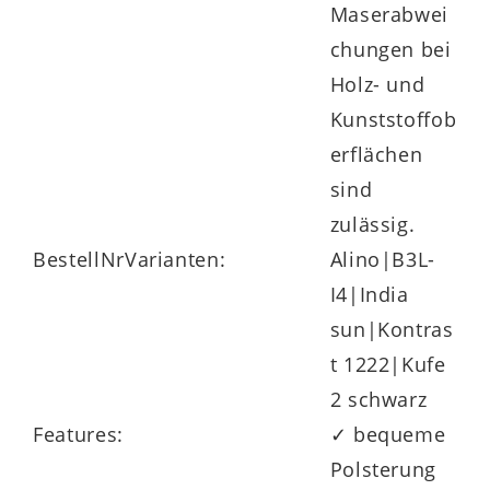
Maserabwei
chungen bei
Holz- und
Kunststoffob
erflächen
sind
zulässig.
BestellNrVarianten:
Alino|B3L-
I4|India
sun|Kontras
t 1222|Kufe
2 schwarz
Features:
✓ bequeme
Polsterung