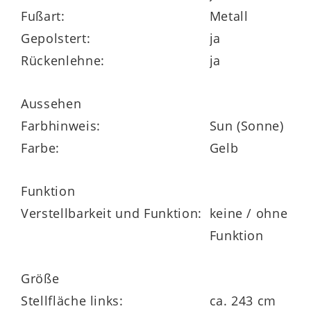
Fußart:
Metall
Rückseiten
Gepolstert:
ja
2,5-Sitzer, links mit Armlehne
Rückenlehne:
ja
große Anbauecke, rechts mit Armlehne
Aussehen
Farbhinweis:
Sun (Sonne)
Farbe:
Gelb
Abmessungen
Stellfläche / Schenkelmaß ca. 243 x 192
Funktion
cm (B/LxT, von links nach rechts)
Verstellbarkeit und Funktion:
keine / ohne
Funktion
Sitzhöhe ca. 54 cm, Sitztiefe ca. 49 cm
Größe
Stellfläche links:
ca. 243 cm