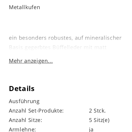
Metallkufen
ein besonders robustes, auf mineralischer
Basis gegerbtes Büffelleder mit matt
seidigem Glanz mit authentischem Used-
Mehr anzeigen...
und Vintage-Look – in vielen weiteren
Farben erhältlich
Details
besonders leger gepolstert – die
Polsterung schmiegt sich beim Sitzen an
Ausführung
Anzahl Set-Produkte:
2 Stck.
Anzahl Sitze:
5 Sitz(e)
Armlehne:
ja
zweiteilige Eckbank
mit lederbezogenen