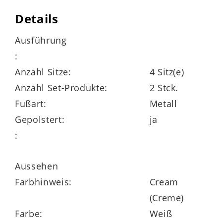
Details
Ausführung
Maße
:
Stellfläche / Schenkelmaß ca. 151 x 205
Anzahl Sitze:
4 Sitz(e)
cm (TxB/L, von links nach rechts)
Anzahl Set-Produkte:
2 Stck.
Fußart:
Metall
Sitzhöhe ca. 53 cm
Gepolstert:
ja
:
Sitztiefe ca. 46 cm
Aussehen
Farbhinweis:
Cream
Das ist besonders:
(Creme)
ein passender Tisch ist in zwei Größen
Farbe:
Weiß
lieferbar