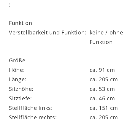
:
dazu passend sind Stuhlvarianten und
Funktion
zwei weitere Cordfarben erhältlich
Verstellbarkeit und Funktion:
keine / ohne
klimaschonend in Europa produziert
Funktion
Größe
Höhe:
ca. 91 cm
Länge:
ca. 205 cm
Sitzhöhe:
ca. 53 cm
Sitztiefe:
ca. 46 cm
Stellfläche links:
ca. 151 cm
Stellfläche rechts:
ca. 205 cm