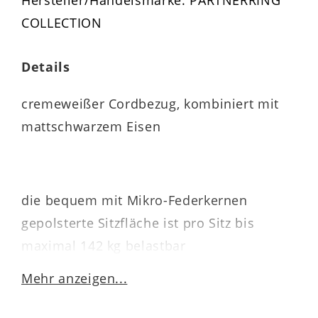
Hersteller/Handelsmarke: PARTNERRING
COLLECTION
Details
cremeweißer Cordbezug, kombiniert mit
mattschwarzem Eisen
die bequem mit Mikro-Federkernen
gepolsterte Sitzfläche ist pro Sitz bis
maximal 142 kg belastbar
Mehr anzeigen...
die filigranen Kufengestelle werden unter
die Sitzschale montiert