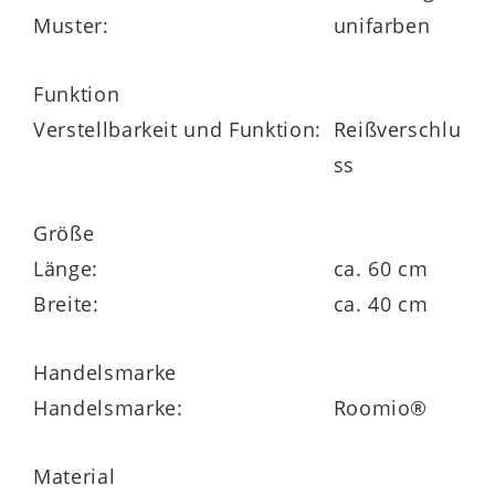
Muster:
unifarben
Funktion
Abmessungen
ca. 40 x 60 cm (BxL)
Verstellbarkeit und Funktion:
Reißverschlu
ss
in weiteren Farben und unterschiedlichen
Größe
Größen bestellbar
Länge:
ca. 60 cm
Breite:
ca. 40 cm
Handelsmarke
Handelsmarke:
Roomio®
Material