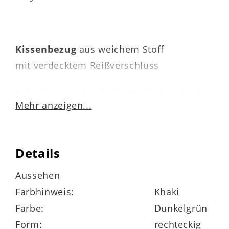
Kissenbezug
aus weichem Stoff
mit verdecktem Reißverschluss
auf links und mit ähnlichen Farben bis 40
Mehr anzeigen...
Grad waschen oder chemisch reinigen
lassen
Details
an der Luft oder mit geringer Hitze im
Trockner trocknen
Aussehen
Farbhinweis:
Khaki
mit kleinster Stufe auf links bügeln
Farbe:
Dunkelgrün
OEKO-TEX® Standard 100
Form:
rechteckig