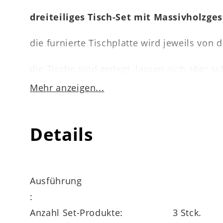
dreiteiliges Tisch-Set mit Massivholzges
die furnierte Tischplatte wird jeweils von
die Tische sind zerlegt, lassen sich aber 
Mehr anzeigen...
Abmessungen
Details
Durchmesser
großer Tisch
ca. 50 cm, Höh
Durchmesser
mittlerer Tisch
ca. 40 cm, H
Ausführung
:
Durchmesser
kleiner Tisch
ca. 32 cm, Höh
Anzahl Set-Produkte:
3 Stck.