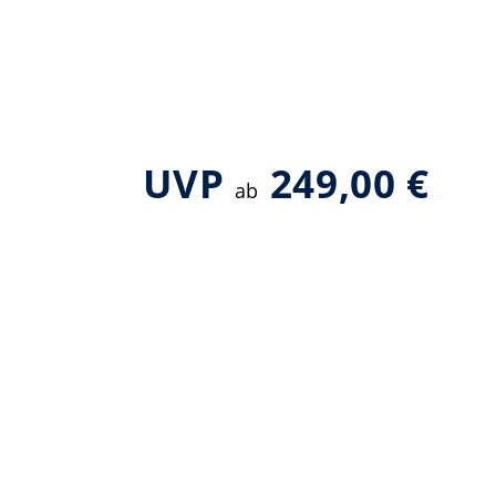
UVP
249,00 €
ab