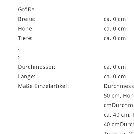
Größe
Breite:
ca. 0 cm
Höhe:
ca. 0 cm
Tiefe:
ca. 0 cm
:
:
Durchmesser:
ca. 0 cm
Länge:
ca. 0 cm
Maße Einzelartikel:
Durchmesse
50 cm, Höh
cmDurchmes
ca. 40 cm,
40 cmDurch
Tisch ca. 3