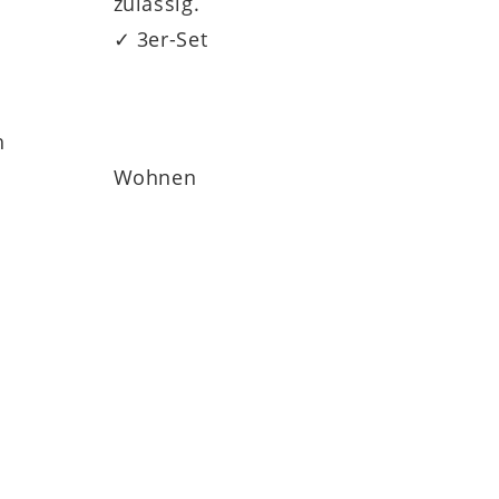
zulässig.
✓ 3er-Set
h
Wohnen