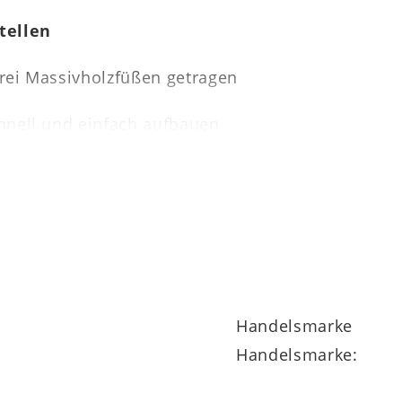
tellen
 drei Massivholzfüßen getragen
schnell und einfach aufbauen
e ca. 45 cm
öhe ca. 40 cm
Handelsmarke
Handelsmarke:
e ca. 32 cm