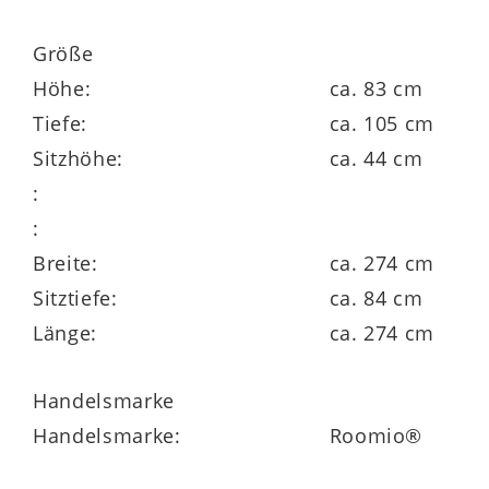
aus zwei Sitztiefen und verschiedenen
Größe
Füßen aus Holz und Metall den Favoriten
Höhe:
ca. 83 cm
auswählen
Tiefe:
ca. 105 cm
Sitzhöhe:
ca. 44 cm
mit den Gütesiegeln Goldenes M,
:
Blauer Engel und OEKO-TEX® geprüft
:
klimaneutral in Europa hergestellt
Breite:
ca. 274 cm
Sitztiefe:
ca. 84 cm
Länge:
ca. 274 cm
Handelsmarke
Handelsmarke:
Roomio®