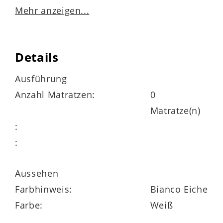
Matratzen und Lattenrahmen nicht im
Mehr anzeigen...
Preis enthalten
Details
Maße
Ausführung
Anzahl Matratzen:
0
ca. 112 x 104 x 210 cm (BxHx/L)
Matratze(n)
:
Liegefläche ca. 100 x 200 cm (BxL)
:
Aussehen
Farbhinweis:
Bianco Eiche
Highlights der Serie
Farbe:
Weiß