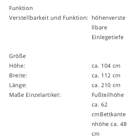
in vier Farben lieferbar
Funktion
Verstellbarkeit und Funktion:
höhenverste
Schließdämpfung bei Türen und
llbare
Schubladen
Einlegetiefe
fertig montierte Beimöbel
Größe
umfangreiche Planungsvielfalt
Höhe:
ca. 104 cm
Breite:
ca. 112 cm
optional mit LED-Beleuchtung ergänzbar
Länge:
ca. 210 cm
Maße Einzelartikel:
Fußteilhöhe
ca. 62
klimaneutral in Deutschland produziert
cmBettkante
nhöhe ca. 48
Goldenes M
cm