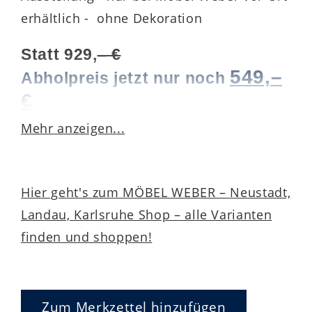
erhältlich - ohne Dekoration
Statt 929,
– €
549,–
Abholpreis jetzt nur noch
€
Mehr anzeigen...
Der
Couchtisch Viviano
(Nr.
1404-0114) überzeugt durch ein
elegantes Design und hochwertige
Hier geht's zum MÖBEL WEBER – Neustadt,
Materialien. Das Gestell und der
Landau, Karlsruhe Shop – alle Varianten
Rahmen sind in einem edlen
Weiß
finden und shoppen!
Matt Lack
gestaltet, während die
Tischplatte in
Alt Eiche furniert
mit
einer natürlichen
Antik-Natur
-
Zum Merkzettel hinzufügen