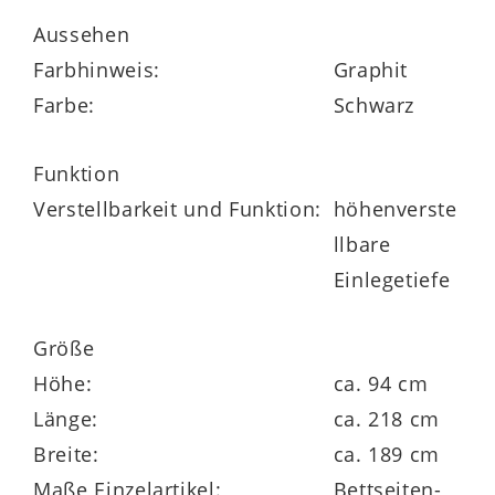
die Serie ist wahlweise im Farbton
Aussehen
Champagner oder Graphit erhältlich
Farbhinweis:
Graphit
Kleiderschränke wahlweise mit Dreh- oder
Farbe:
Schwarz
Schwebetüren in verschiedenen Breiten,
Funktion
mit und ohne Spiegeltüren lieferbar
Verstellbarkeit und Funktion:
höhenverste
Bettgestelle sind in zwei Breiten und vier
llbare
Längen erhältlich
Einlegetiefe
nach Wunsch mit Innenausstattung, LED-
Größe
Beleuchtung und Kommoden ergänzen
Höhe:
ca. 94 cm
klimaschonend in Deutschland produziert
Länge:
ca. 218 cm
Breite:
ca. 189 cm
Maße Einzelartikel:
Bettseiten-