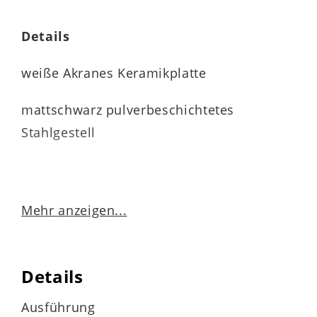
Details
weiße Akranes Keramikplatte
mattschwarz pulverbeschichtetes
Stahlgestell
maximale Belastbarkeit 100 kg
Mehr anzeigen...
Plastikfußkappen
Details
Ausführung
Maße