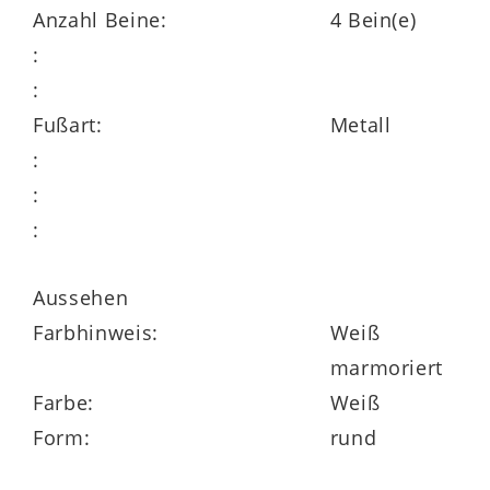
Anzahl Beine:
4 Bein(e)
:
ca. 119 x 80 cm (DxH)
:
Fußart:
Metall
:
Highlights der Serie
:
verschiedene Ausführungen erhältlich
:
Aussehen
Farbhinweis:
Weiß
marmoriert
Farbe:
Weiß
Form:
rund