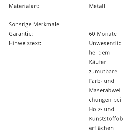
Materialart:
Metall
effizienten Wasserfluss.
Sonstige Merkmale
Garantie:
60 Monate
Geeignet ist die Mischbatterie für eine
Hinweistext:
Unwesentlic
Hahnlochbohrung mit einem Durchmesser
he, dem
von ca. 35 mm und damit optimal für
Käufer
gängige Waschtische und Aufsatzbecken.
zumutbare
Farb- und
Maserabwei
Teil eines flexibel planbaren Badkonzepts
chungen bei
Holz- und
Die Bad-Armatur ist Bestandteil eines
Kunststoffob
individuell planbaren
erflächen
Badmöbelprogramms. So kannst