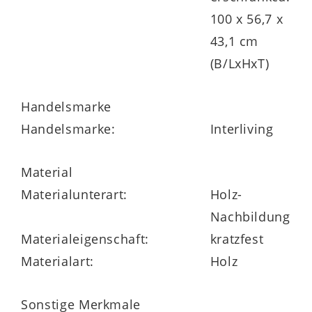
Rundumsicht für die tägliche Pflege. Im
100 x 56,7 x
Inneren sorgen vier höhenverstellbare
43,1 cm
Glasböden für flexibel nutzbaren
(B/LxHxT)
Stauraum.
Handelsmarke
Handelsmarke:
Interliving
Der Unterboden mit edelstahlfarbener
Material
Profilleiste unterstreicht den hochwertigen
Materialunterart:
Holz-
Charakter des Schranks. Die Maße
Nachbildung
betragen ca. 100 x 72 x 21 cm (B/LxHxT)
Materialeigenschaft:
kratzfest
und sind optimal auf moderne
Materialart:
Holz
Waschplatzlösungen abgestimmt –
geeignet für kleinere wie größere Bäder.
Sonstige Merkmale