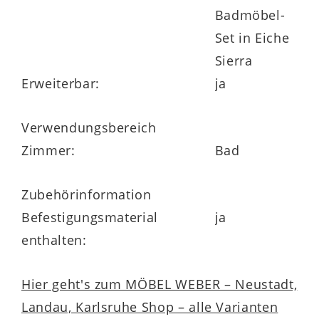
Zusätzlich profitierst du von
5 Jahren
Badmöbel-
Herstellergarantie
– für langfristige
Set in Eiche
Sicherheit und Freude an deinem neuen
Sierra
Badezimmer.
Erweiterbar:
ja
Verwendungsbereich
Zimmer:
Bad
Zubehörinformation
Befestigungsmaterial
ja
enthalten:
Hier geht's zum MÖBEL WEBER – Neustadt,
Landau, Karlsruhe Shop – alle Varianten