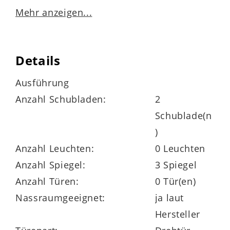
hochwertige Materialien und ein zeitloses
Mehr anzeigen...
Design legst – passend für kleine wie
große Badezimmer. Die
Eiche Sierra
Nachbildung
sorgt für eine warme
Details
Ausstrahlung, während
schwarze Griffe
Ausführung
klare Akzente setzen und das Design
Anzahl Schubladen:
2
zeitgemäß abrunden.
Schublade(n
)
Anzahl Leuchten:
0 Leuchten
Anzahl Spiegel:
3 Spiegel
Komfortabler Waschplatz mit viel
Anzahl Türen:
0 Tür(en)
Stauraum
Nassraumgeeignet:
ja laut
Der Waschtischunterschrank mit zwei
Hersteller
Auszügen
und Innenblende bietet dir