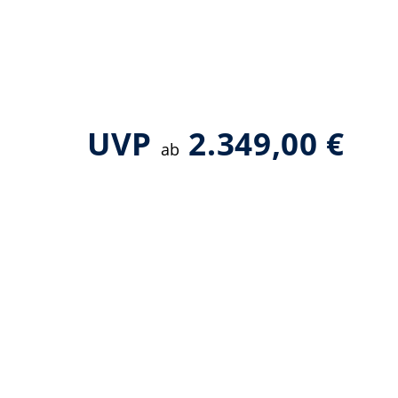
h
UVP
2.349,00 €
ab