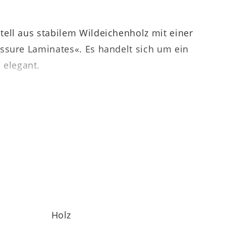
tell aus stabilem Wildeichenholz mit einer
essure Laminates«. Es handelt sich um ein
 elegant.
inhand-
Klappeinlage
mit einer Breite von
n. Insgesamt misst der edle Auszugtisch
s gibt es weitere Möbel der Interliving
Holz
n. Zu den erhältlichen Elementen zählen