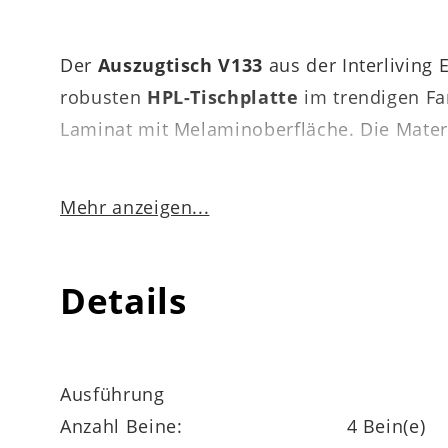
Der
Auszugtisch V133
aus der Interliving
robusten
HPL-Tischplatte
im trendigen Fa
Laminat mit Melaminoberfläche. Die Mate
Mehr anzeigen...
Auch funktional weiß der Esszimmertisch z
ca. 100 cm mit. Dadurch lässt sich der Tis
Details
der Interliving Esszimmer Serie 5102
ca. 1
Ausführung
Es stehen Artikelvarianten mit der Produk
Anzahl Beine:
4 Bein(e)
Esszimmer Serie 5102, die den Auszugtisch 