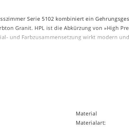
 Esszimmer Serie 5102 kombiniert ein Gehrungsges
rbton Granit. HPL ist die Abkürzung von »High Pr
rial- und Farbzusammensetzung wirkt modern und
u überzeugen. Er bringt eine enorm praktische E
ch bei Bedarf schnell und unkompliziert verlänger
40-240 x 75 x 90 cm (LxHxB)
.
Material
tnummer 941005-0202 zur Verfügung. Darüber hinau
Materialart:
stilistisch aufgreifen und damit perfekt ergänze