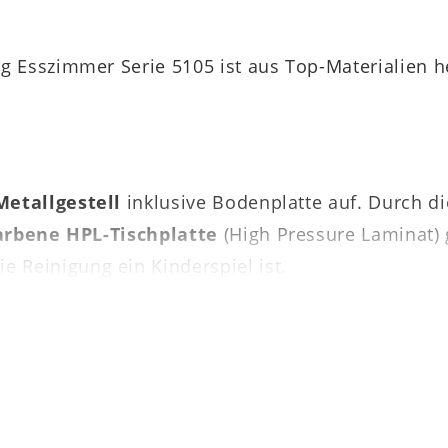
ng Esszimmer Serie 5105 ist aus Top-Materialien he
Metallgestell
inklusive Bodenplatte auf. Durch d
arbene HPL-Tischplatte
(High Pressure Laminat) 
ie Reinigung ein Kinderspiel ist.
hts gehören zum einen das Plattenprofil mit Fac
optimale Beinfreiheit
in Kombination mit einer 
 Tisch der Interliving Esszimmer Serie 5105 misst