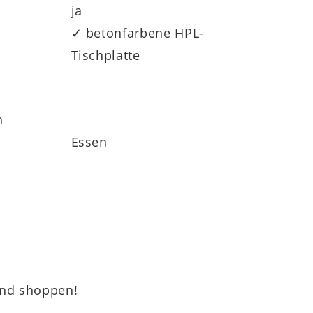
ja
✓ betonfarbene HPL-
Tischplatte
h
Essen
und shoppen!