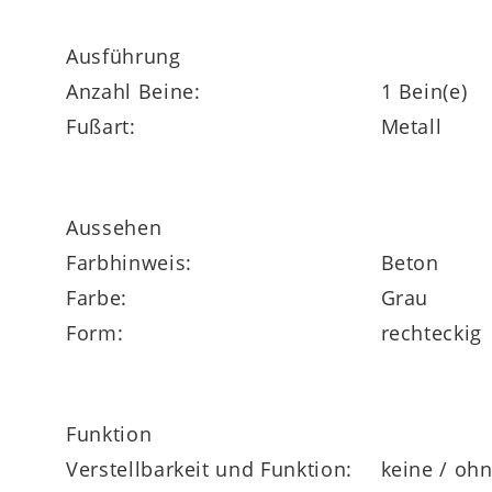
auch eine attraktive Artikelvariante mit d
Ausführung
Anzahl Beine:
1 Bein(e)
Fußart:
Metall
Aussehen
Farbhinweis:
Beton
Farbe:
Grau
Form:
rechteckig
Funktion
Verstellbarkeit und Funktion:
keine / oh