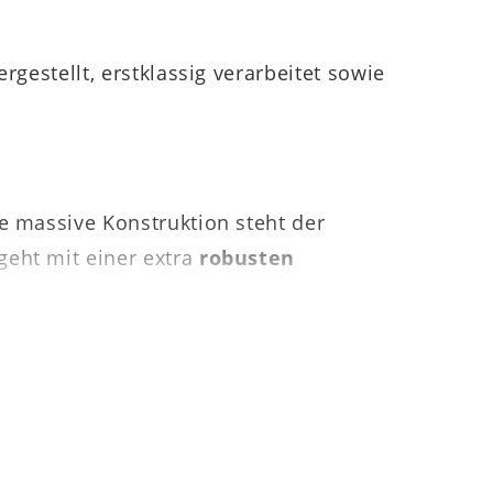
rgestellt, erstklassig verarbeitet sowie
ie massive Konstruktion steht der
geht mit einer extra
robusten
ette und zum anderen die Tischecken mit
Esszimmerbank für Begeisterung. Der in
 ca. 220 x 75 x 100 cm (LxHxT). Es ist