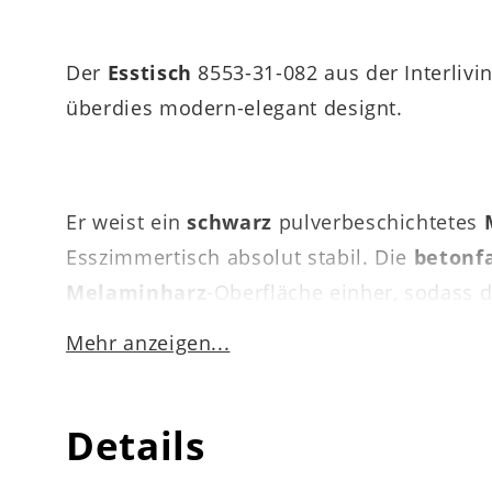
Der
Esstisch
8553-31-082 aus der Interlivi
überdies modern-elegant designt.
Er weist ein
schwarz
pulverbeschichtetes
Esszimmertisch absolut stabil. Die
betonf
Melaminharz
-Oberfläche einher, sodass d
Mehr anzeigen...
Zu den optischen und funktionalen Highlig
Details
kleinem Radius. Darüber hinaus sorgt die
allen Belangen zu 100 Prozent überzeugende