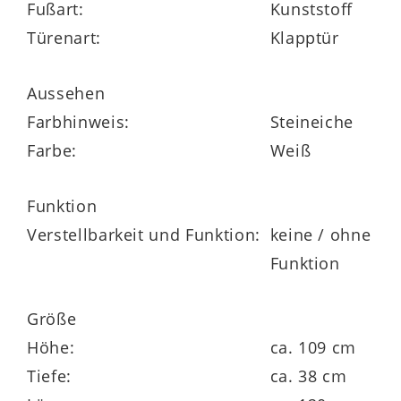
Fußart:
Kunststoff
und
Steineiche-Nachbildung
verleiht
Türenart:
Klapptür
dem Schrank eine wohnlich-leichte
Ausstrahlung.
Metallelemente im
Aussehen
Edelstahl-Finish
setzen elegante Akzente
Farbhinweis:
Steineiche
und runden das Erscheinungsbild
Farbe:
Weiß
hochwertig ab.
Funktion
Verstellbarkeit und Funktion:
keine / ohne
Funktion
Ihre Vorteile auf einen Blick
Größe
Höhe:
ca. 109 cm
Klare Optik mit viel Funktion
Tiefe:
ca. 38 cm