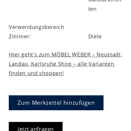
ten
Garderobenlösung, die sich nahtlos in Ihr
Zuhause einfügt.
Verwendungsbereich
Zimmer:
Diele
Hier geht's zum MÖBEL WEBER – Neustadt,
Landau, Karlsruhe Shop – alle Varianten
Vormontiert geliefert – sofort nutzbar
finden und shoppen!
Der Schuhschrank INL-202 wird
vormontiert geliefert, was eine schnelle
und unkomplizierte Einrichtung
Zum Merkzettel hinzufügen
ermöglicht. Die hochwertige Verarbeitung
sorgt für Langlebigkeit und Stabilität im
Alltag – ganz ohne aufwendigen Aufbau.
Jetzt anfragen