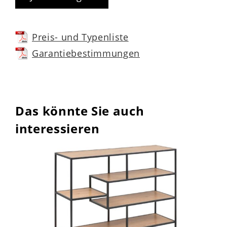
Preis- und Typenliste
Garantiebestimmungen
In Deutschland produziert – mit
5 Jahren Herstellergarantie
Das könnte Sie auch
Der Schuhschrank wird
in Deutschland
interessieren
produziert
und steht für Qualität,
Nachhaltigkeit und Wohngesundheit. Der
Hersteller gewährt
5 Jahre
Herstellergarantie
– für geprüfte
Sicherheit und langanhaltende Freude an
Ihrem Möbelstück.