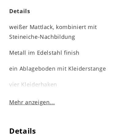
Details
weißer Mattlack, kombiniert mit
Steineiche-Nachbildung
Metall im Edelstahl finish
ein Ablageboden mit Kleiderstange
vier Kleiderhaken
zerlegt, einfache Montage
Mehr anzeigen...
Maße
ca. 40 x 180 x 32 cm (BxHxT)
Details
Highlights der Serie