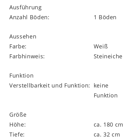
Ausführung
drei Holzfarben, kombinierbar mit drei
Anzahl Böden:
1 Böden
Mattlackfarben
Aussehen
Griffe und Metallteile in Mattschwarz oder
Farbe:
Weiß
Edelstahl finish
Farbhinweis:
Steineiche
umfangreiche Planungsvielfalt
Funktion
bereits fertig montierte Schränke
Verstellbarkeit und Funktion:
keine
Funktion
Hergestellt in Deutschland
5 Jahre Herstellergarantie
Größe
Höhe:
ca. 180 cm
Tiefe:
ca. 32 cm