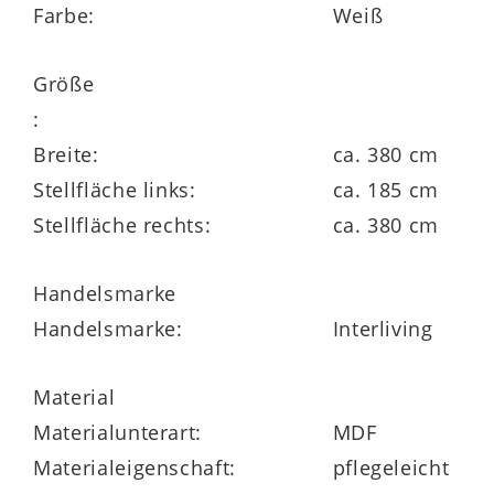
Farbe:
Weiß
IN
der Energieeffizienzklasse A (Spektrum
A+++ bis D), der
Kühlschrank PRC9VS2E
Größe
mit der Energieeffizienzklasse E (Spektrum
:
A bis G) und das autarke
Kochfeld
Breite:
ca. 380 cm
PCTACK6042IN
. Mitgeliefert wird überdies
Stellfläche links:
ca. 185 cm
eine hochwertige Edelstahl-Einbauspüle
Stellfläche rechts:
ca. 380 cm
inklusive verchromter Armatur. Gegen
Mehrpreis kommt noch ein Geschirrspüler
Handelsmarke
dazu. Abgesehen von den erstklassigen
Handelsmarke:
Interliving
Einbaugeräten umfasst die Küche
geräumige Schränke und Schubladen für
Material
Geschirr und Lebensmittel.
Materialunterart:
MDF
Materialeigenschaft:
pflegeleicht