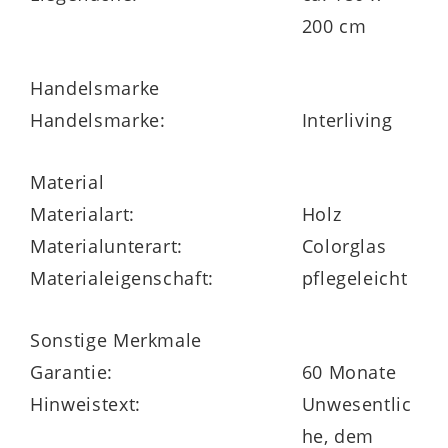
statt Siena ist auch Magnolie als hellere
200 cm
Lösung möglich. Es handelt sich um ein
Handelsmarke
umfassendes, individuell planbares
Handelsmarke:
Interliving
Schlafmöbelprogramm, zu dem
Bettgestelle, Kleiderschränke und
Material
Nachtkonsolen sowie weitere Beimöbel in
Materialart:
Holz
diversen Größen und mit variierenden
Materialunterart:
Colorglas
Details gehören.
Materialeigenschaft:
pflegeleicht
Sonstige Merkmale
Garantie:
60 Monate
Hinweistext:
Unwesentlic
he, dem