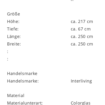
Größe
Höhe:
ca. 217 cm
Tiefe:
ca. 67 cm
Funktion trifft Flexibilität – mit
Länge:
ca. 250 cm
System individuell planbar
Breite:
ca. 250 cm
:
Hinter den drei leichtgängigen
:
Schwebetüren
verbirgt sich ein
geräumiger Innenbereich mit
sechs
Handelsmarke
Kleiderböden
und
drei Kleiderstangen
.
Handelsmarke:
Interliving
Hier finden Sie reichlich Platz für Kleidung,
Bettwäsche, Taschen oder saisonale
Material
Accessoires – alles griffbereit und
Materialunterart:
Colorglas