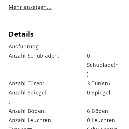
Mehr anzeigen...
Der
Schwebetürenschrank 801 aus der
Interliving Schlafzimmer Serie 1027
Details
vereint moderne Ästhetik mit hoher
Funktionalität – ideal für alle, die stilvoll
Ausführung
Ordnung schaffen möchten. Mit seinem
Anzahl Schubladen:
0
durchdachten Innenleben und der edlen
Schublade(n
Glas-Holz-Optik wird er zum Blickfang in
)
jedem Schlafzimmer oder
Anzahl Türen:
3 Tür(en)
Ankleidezimmer.
Anzahl Spiegel:
0 Spiegel
:
Anzahl Böden:
6 Böden
Die elegante
Front aus
Anzahl Leuchten:
0 Leuchten
champagnerfarbenem Glas
wird durch