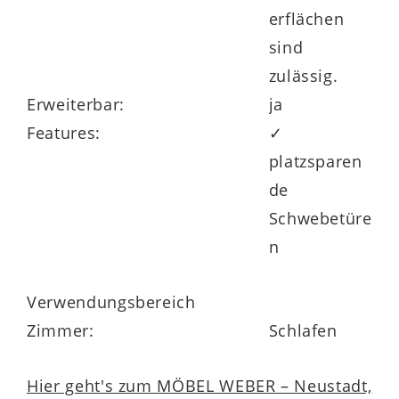
wie funktional perfekt abgestimmt.
erflächen
sind
zulässig.
Erweiterbar:
ja
Features:
✓
platzsparen
Produziert in Deutschland mit 5
de
Jahre Herstellergarantie
Schwebetüre
Wie alle Möbel der Interliving
n
Schlafzimmer Serie 1027 wird auch der
Schwebetürenschrank 801 klimaschonend
Verwendungsbereich
in Deutschland produziert
. Der
Zimmer:
Schlafen
Hersteller gewährt Ihnen eine
5 Jahre
Hier geht's zum MÖBEL WEBER – Neustadt,
Herstellergarantie
– ein klares