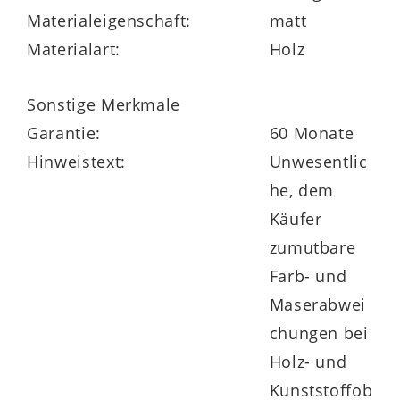
übersichtlich verstaut.
Materialeigenschaft:
matt
Materialart:
Holz
Der
Schwebetürenschrank
ist Teil der
Sonstige Merkmale
flexibel kombinierbaren
Interliving
Garantie:
60 Monate
Schlafzimmer Serie 1027
, die
Hinweistext:
Unwesentlic
Schrankvarianten in acht Breiten und zwei
he, dem
Höhen bietet – wahlweise mit
Käufer
Schwebetüren oder Drehtüren
. Ergänzen
zumutbare
Sie das Modell 801 bei Bedarf mit einer
Farb- und
optionalen
LED-Beleuchtung
für
Maserabwei
stimmungsvolle Lichtakzente. Auch
chungen bei
Bettgestelle, Nachtkonsolen
und
Holz- und
weitere
Beimöbel
der Serie sind optisch
Kunststoffob