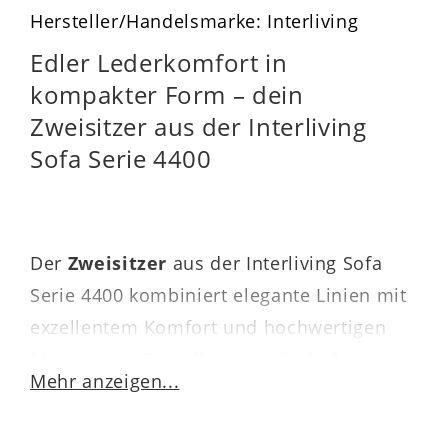
Hersteller/Handelsmarke: Interliving
Edler Lederkomfort in
kompakter Form – dein
Zweisitzer aus der Interliving
Sofa Serie 4400
Der
Zweisitzer
aus der Interliving Sofa
Serie 4400 kombiniert elegante Linien mit
exzellentem Komfort und hochwertigen
Materialien. Der
olivgrüne Lederbezug
Mehr anzeigen...
verleiht dem Sofa eine warme, moderne
Ausstrahlung, während die markant