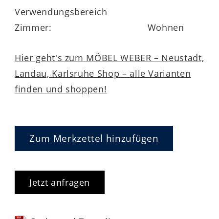
Verwendungsbereich
Zimmer:
Wohnen
Gestalte dein Wunschsofa nach Maß
Hier geht's zum MÖBEL WEBER – Neustadt,
Die Interliving Sofa Serie 4400 bietet dir
Landau, Karlsruhe Shop – alle Varianten
zahlreiche Möglichkeiten, dein Sofa
finden und shoppen!
individuell zu konfigurieren
. Wähle
zwischen drei Sitzqualitäten,
verschiedenen Armlehnen- und
Zum Merkzettel hinzufügen
Fußvarianten sowie einer großen Auswahl
an Leder- und Stoffbezügen. Mit
optionalen Komfortfunktionen entsteht
Jetzt anfragen
dein ganz persönliches Wohlfühlsofa –
maßgeschneidert für deinen Stil.