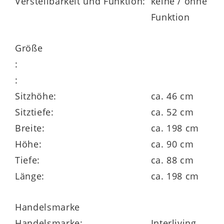
Verstellbarkeit und Funktion:
keine / ohne
Polyätherschaumpolsterung und
Funktion
stützender Wellenunterfederung, die
gemeinsam für ein ausgewogenes,
Größe
angenehmes Sitzgefühl sorgen. Die
:
ergonomisch geneigten
:
Armlehnen
bieten zusätzlichen Komfort
Sitzhöhe:
ca. 46 cm
und lassen sich sogar als Kopfstützen
Sitztiefe:
ca. 52 cm
nutzen – perfekt für eine kurze
Breite:
ca. 198 cm
Entspannungspause oder gemütliche
Höhe:
ca. 90 cm
Lesestunden.
Tiefe:
ca. 88 cm
Länge:
ca. 198 cm
Handelsmarke
Kompakte Maße, maximale
Handelsmarke:
Interliving