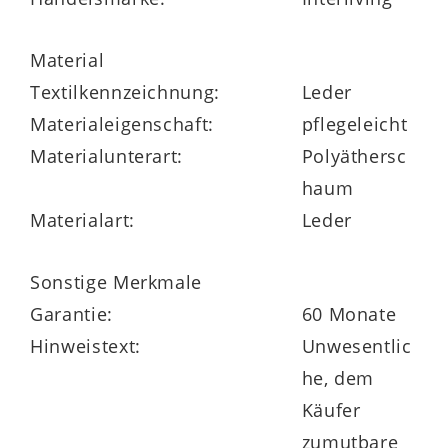
Wirkung
Material
Mit ca.
198 x 90 x 88 cm (B/LxHxT)
fügt
Textilkennzeichnung:
Leder
sich der Zweisitzer harmonisch in
Materialeigenschaft:
pflegeleicht
verschiedene Raumgrößen ein – von
Materialunterart:
Polyäthersc
kompakten Wohnbereichen bis zu
haum
großzügigen Wohnzimmern. Die Sitzhöhe
Materialart:
Leder
von ca. 46 cm und die Sitztiefe von ca. 52
cm bieten eine ideale Kombination aus
Sonstige Merkmale
Ergonomie und Bequemlichkeit. Die ca. 16
Garantie:
60 Monate
cm hohen Metallfüße schaffen elegante
Hinweistext:
Unwesentlic
Bodenfreiheit
, wodurch das Sofa auch
he, dem
praktisch für den Einsatz eines
Käufer
Saugroboters ist. Durch die
zumutbare