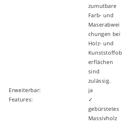
zumutbare
geliefert
. Die hochwertige Verarbeitung
Farb- und
und das flexible Montagedesign machen
Maserabwei
es besonders vielseitig einsetzbar – ob als
chungen bei
Abschluss eines Regalsystems oder als
Holz- und
gezielt platzierter Blickfang an der Wand.
Kunststoffob
erflächen
sind
zulässig.
Erweiterbar:
ja
Nachhaltig in Deutschland
Features:
✓
produziert
gebürstetes
Massivholz
Das Regal wird
nachhaltig in