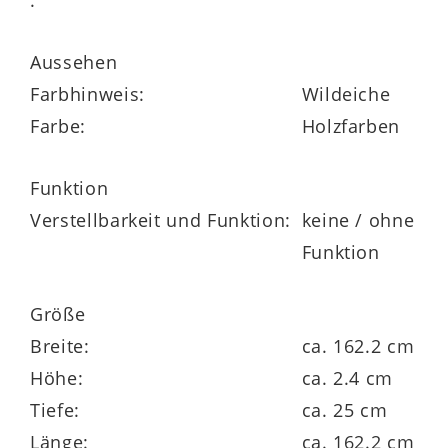
maximale Gestaltungsfreiheit.
Aussehen
Farbhinweis:
Wildeiche
Farbe:
Holzfarben
Funktion
Filigrane Maße mit stabiler
Verstellbarkeit und Funktion:
keine / ohne
Funktion
Funktion
Mit
Maßen von ca. 162 x 2,4 x 25 cm
(Breite x Höhe x Tiefe)
eignet sich das
Größe
Wandregal perfekt als ergänzendes
Breite:
ca. 162.2 cm
Element in einer Regalkombination oder
Höhe:
ca. 2.4 cm
als stilvolle Einzelkomponente für
Tiefe:
ca. 25 cm
dekorative Objekte. Die klare
Länge:
ca. 162.2 cm