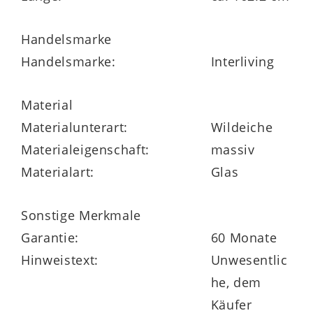
Linienführung und das feine Profil
Handelsmarke
schaffen eine moderne Leichtigkeit, die
Handelsmarke:
Interliving
sich harmonisch in das Gesamtkonzept
der Interliving Wohnzimmer Serie 2028
Material
einfügt.
Materialunterart:
Wildeiche
Materialeigenschaft:
massiv
Materialart:
Glas
Sonstige Merkmale
Vormontiert und vielseitig
Garantie:
60 Monate
einsetzbar
Hinweistext:
Unwesentlic
he, dem
Auch das Anbau-Wandregal 8320 wird –
Käufer
wie alle Elemente der Serie –
vormontiert