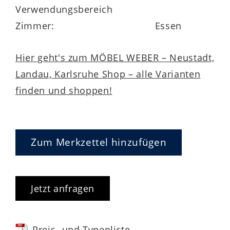
Deutschland gefertigt
– mit Fokus auf
Verwendungsbereich
ressourcenschonende Materialien, kurze
Zimmer:
Essen
Lieferwege und höchste
Verarbeitungsqualität. So verbindet es
Hier geht's zum MÖBEL WEBER – Neustadt,
Designbewusstsein mit ökologischer
Landau, Karlsruhe Shop – alle Varianten
Verantwortung.
finden und shoppen!
Zum Merkzettel hinzufügen
5 Jahre Herstellergarantie – ein
Qualitätsversprechen
Jetzt anfragen
Der Hersteller gewährt auf das Anbau-
Preis- und Typenliste