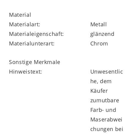
Handtücher auf die zwei feststehenden
Stangen des Standmodells. Der Halter für
Material
Ihre Tücher steht auf einer Bodenplatte
Materialart:
Metall
und hat die Maße von ca. 20 x 81 x 30 cm
Materialeigenschaft:
glänzend
(BxHxL), womit das Modell sowohl in ein
Materialunterart:
Chrom
großes als auch ein kleineres Badezimmer
passt.
Sonstige Merkmale
Hinweistext:
Unwesentlic
he, dem
Käufer
zumutbare
Farb- und
Maserabwei
chungen bei