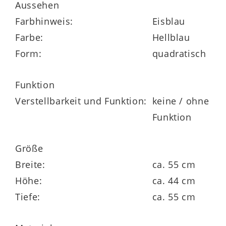
besteht aus formstabilem
Aussehen
Polyätherschaum auf
Farbhinweis:
Eisblau
Wellenunterfederung. Der passende
Farbe:
Hellblau
Ohrenbacksessel ist ebenfalls im Shop
Form:
quadratisch
erhältlich.
Funktion
Verstellbarkeit und Funktion:
keine / ohne
Funktion
Größe
Breite:
ca. 55 cm
Höhe:
ca. 44 cm
Tiefe:
ca. 55 cm