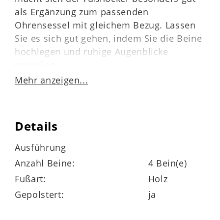
als Ergänzung zum passenden
Ohrensessel mit gleichem Bezug. Lassen
Sie es sich gut gehen, indem Sie die Beine
hochlegen und ruhige Augenblicke
genießen.
Mehr anzeigen...
Oder nutzen Sie den kompakten Hocker
ganz unkompliziert als zusätzliches
Sitzmöbel – mit seinen Maßen von ca. 55 x
Details
44 x 55 cm (B/H/T) lässt sich das
praktische, kompakte Kleinmöbel
Ausführung
problemlos umstellen. Zu dem eisblauen
Anzahl Beine:
4 Bein(e)
Stoffbezug kommen die eichefarbenen
Fußart:
Holz
Birkenholzfüße besonders gut zur Geltung
und sind mit ihrem warmen Holzton echte
Gepolstert:
ja
Hingucker. Die Polsterung des Hockers