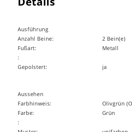
Details
Ausführung
Anzahl Beine:
2 Bein(e)
Maße
Fußart:
Metall
ca. 50 x 91 x 49 cm (BxHxT)
:
Gepolstert:
ja
Sitzhöhe ca. 51 cm
Sitztiefe ca. 41 cm
Aussehen
Sitzbreite ca. 46 cm
Farbhinweis:
Olivgrün (O
Farbe:
Grün
:
Muster:
unifarben