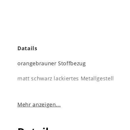
Datails
orangebrauner Stoffbezug
matt schwarz lackiertes Metallgestell
Mehr anzeigen...
Quersteppung im Rücken
mit Griff auf der Rückseite