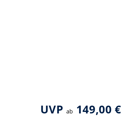
UVP
149,00 €
ab