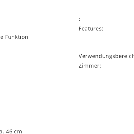
:
Features:
ne Funktion
ich
Verwendungsbereic
Zimmer:
m
ca. 46 cm