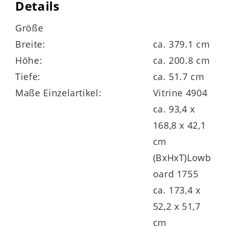
Details
Sie besteht aus einer Vitrine mit einer
Größe
Glastür rechts und Maßen von ca. 93 x 169
Breite:
ca. 379.1 cm
x 42 cm (BxHxT), einem Medienelement
Höhe:
ca. 200.8 cm
bzw. TV-Möbel mit Maßen von ca. 17 x 52
Tiefe:
ca. 51.7 cm
x 52 cm (BxHxT) mit drei Schubladen
Maße Einzelartikel:
Vitrine 4904
sowie einer Medienklappe unten rechts,
ca. 93,4 x
einem Regal mit Maßen von ca. 24 x 116 x
168,8 x 42,1
25 cm (BxHxT) und einer Vitrine mit
cm
Türanschlag rechts, und Maßen von ca. 72
(BxHxT)Lowb
x 201 x 42 cm (BxHxT) sowie zwei Türen,
oard 1755
einem Glasausschnitt, drei Böden, einem
ca. 173,4 x
Glasboden und fünf Fächern.
52,2 x 51,7
cm