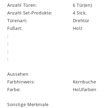
Anzahl Türen:
6 Tür(en)
Massivholzmöbeln Made in Germany zur
Anzahl Set-Produkte:
4 Stck.
Verfügung. Weitere Typen dieser Serie
Türenart:
Drehtür
erhalten Sie mit der Produktnummer
Fußart:
Holz
483051-0029.
:
:
:
:
Aussehen
Farbhinweis:
Kernbuche
Farbe:
Holzfarben
Sonstige Merkmale