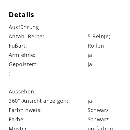
Details
2D-Armlehne
Ausführung
Anzahl Beine:
5 Bein(e)
Sitz höhenverstellbar durch Gaslift
Fußart:
Rollen
Synchronmechanik BS mit neigbarer
Armlehne:
ja
Rückenlehne
Gepolstert:
ja
:
für ergonomisch korrektes Sitzen mit
Arretiermöglichkeit in drei Positionen
Aussehen
Rückenlehne höhenverstellbar per
360°-Ansicht anzeigen:
ja
Rastermechanik
Farbhinweis:
Schwarz
Farbe:
Schwarz
Anti-Shock-Funktion
Muster:
unifarben