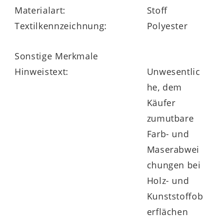
Materialart:
Stoff
Textilkennzeichnung:
Polyester
Highlights
Nutzungsdauer bis zu acht Stunden am
Sonstige Merkmale
Tag
Hinweistext:
Unwesentlic
he, dem
Belastbarkeit bis zu 110 kg
Käufer
zerlegte Ware
zumutbare
Farb- und
leicht zu montieren
Maserabwei
chungen bei
Made in Europe
Holz- und
Kunststoffob
erflächen