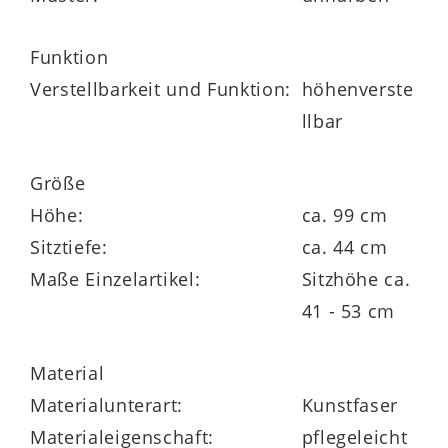
50 mm Hartbodenrollen
Funktion
Verstellbarkeit und Funktion:
höhenverste
llbar
Größe
Maße
Höhe:
ca. 99 cm
ca. 99-120 x 68 cm (HxT)
Sitztiefe:
ca. 44 cm
Maße Einzelartikel:
Sitzhöhe ca.
Sitztiefe ca. 44 cm
41 - 53 cm
Sitzhöhe ca. 41- 53 cm
Material
Materialunterart:
Kunstfaser
Materialeigenschaft:
pflegeleicht