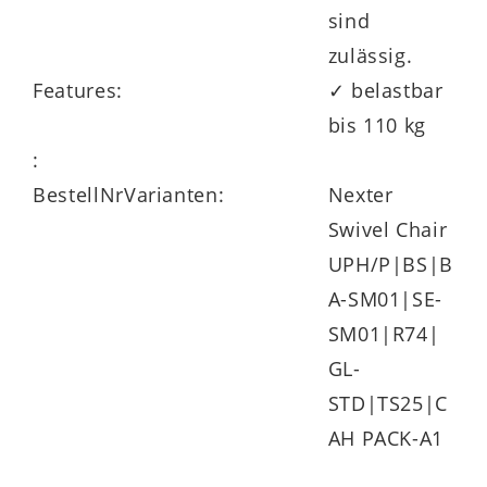
sind
zulässig.
Features:
✓ belastbar
bis 110 kg
:
BestellNrVarianten:
Nexter
Swivel Chair
UPH/P|BS|B
A-SM01|SE-
SM01|R74|
GL-
STD|TS25|C
AH PACK-A1